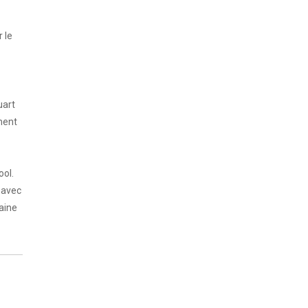
 le
uart
ment
ool.
, avec
laine