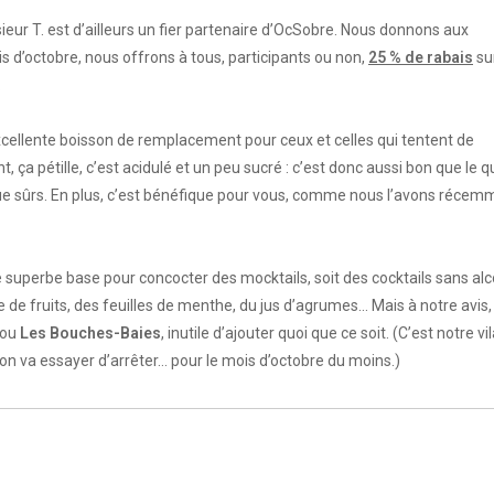
eur T. est d’ailleurs un fier partenaire d’OcSobre. Nous donnons aux
is d’octobre, nous offrons à tous, participants ou non,
25 % de rabais
sur
.
excellente boisson de remplacement pour ceux et celles qui tentent de
t, ça pétille, c’est acidulé et un peu sucré : c’est donc aussi bon que le q
que sûrs. En plus, c’est bénéfique pour vous, comme nous l’avons récem
e superbe base pour concocter des mocktails, soit des cocktails sans alc
de fruits, des feuilles de menthe, du jus d’agrumes... Mais à notre avis
ou
Les Bouches-Baies
, inutile d’ajouter quoi que ce soit. (C’est notre vi
n va essayer d’arrêter… pour le mois d’octobre du moins.)