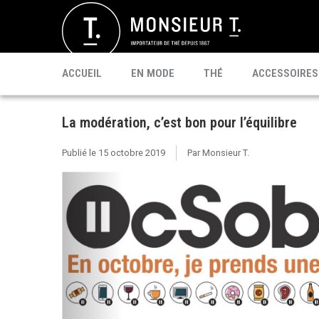
SACHETS
MATÉ
CÉLÉBRI T.
PU'ERH
PROMO
MATCHA
KOMBUCHA
PRÊT À BOIRE
ACCUEIL
EN MODE
THÉ
ACCESSOIRES
La modération, c’est bon pour l’équilibre
Publié le
15 octobre 2019
Par Monsieur T.