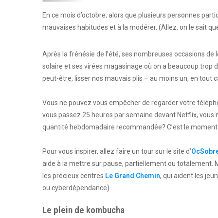
En ce mois d’octobre, alors que plusieurs personnes parti
mauvaises habitudes et à la modérer. (Allez, on le sait q
Après la frénésie de l’été, ses nombreuses occasions de le
solaire et ses virées magasinage où on a beaucoup trop dé
peut-être, lisser nos mauvais plis – au moins un, en tout c
Vous ne pouvez vous empêcher de regarder votre télépho
vous passez 25 heures par semaine devant Netflix, vous 
quantité hebdomadaire recommandée? C’est le moment 
Pour vous inspirer, allez faire un tour sur le site d’
OcSobr
aide à la mettre sur pause, partiellement ou totalement. 
les précieux centres
Le Grand Chemin
, qui aident les je
ou cyberdépendance).
Le plein de kombucha