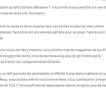
cipent au défi OcSobre, Monsieur T. vous invite à vous pencher sur une 
ue vous en avez une. Au moins.)
ver le coude et de se coucher tard, ses sorties en plein air sans crème
pensé, l’automne est une période parfaite pour se poser, faire le point 
as.
ne toutes les deux minutes, vous achetez trop de magazines de bouff
ne bougez pas assez, vous buvez beaucoup plus de gin-tonics que la
de freiner ces comportements néfastes.
e
, un défi qui invite les participants à réfléchir à une vilaine habitude et qu
Mieux, vous pouvez même vous inscrire! Ainsi, vous contribuerez à fina
unes de 12 à 17 ans souffrant de dépendance (alcool, drogues, jeux de h