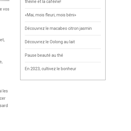
théine et la caféine!
de vos
«Mai, mois fleuri, mois béni»
Découvrez le macabeo citron jasmin
et,
Découvrez le Oolong au lait
Pause beauté au thé
e,
En 2023, cultivez le bonheur
i les
ncer
asard