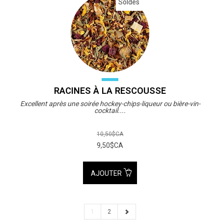
Soldes
RACINES À LA RESCOUSSE
Excellent après une soirée hockey-chips-liqueur ou bière-vin-
cocktail....
10,50$CA
9,50$CA
AJOUTER
1
2