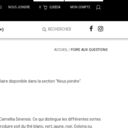
Q
NOUS JOINDRE
0
0,00$CA
MON COMPTE
+)
ACCUEIL
/
FOIRE AUX QUESTIONS
aire disponible dans la section "Nous joindre".
 Camellia Sinensis. Ce qui distingue les différentes sortes
oduire soit du thé blanc, vert, jaune, noir, Oolong ou