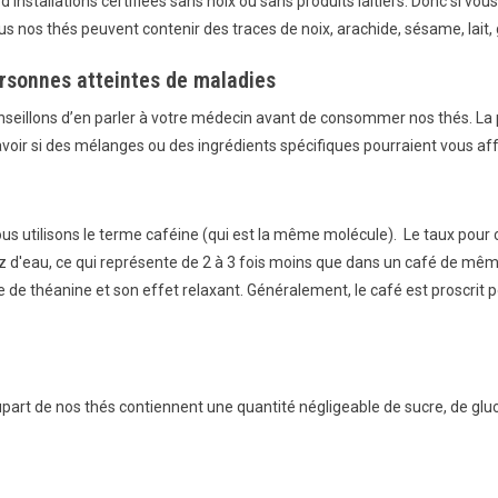
’installations certifiées sans noix ou sans produits laitiers. Donc si 
nos thés peuvent contenir des traces de noix, arachide, sésame, lait, gl
rsonnes atteintes de maladies
nseillons d’en parler à votre médecin avant de consommer nos thés. La p
avoir si des mélanges ou des ingrédients spécifiques pourraient vous af
ous utilisons le terme caféine (qui est la même molécule). Le taux pour ch
z d'eau, ce qui représente de 2 à 3 fois moins que dans un café de même
nce de théanine et son effet relaxant. Généralement, le café est proscri
plupart de nos thés contiennent une quantité négligeable de sucre, de glu