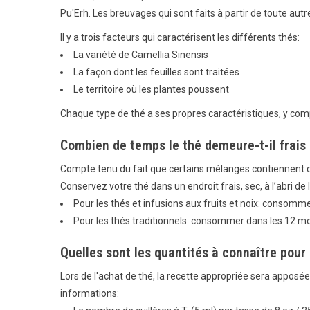
Pu'Erh. Les breuvages qui sont faits à partir de toute au
Il y a trois facteurs qui caractérisent les différents thés:
La variété de Camellia Sinensis
La façon dont les feuilles sont traitées
Le territoire où les plantes poussent
Chaque type de thé a ses propres caractéristiques, y comp
Combien de temps le thé demeure-t-il frais
Compte tenu du fait que certains mélanges contiennent des
Conservez votre thé dans un endroit frais, sec, à l’abri 
Pour les thés et infusions aux fruits et noix: consommer
Pour les thés traditionnels: consommer dans les 12 moi
Quelles sont les quantités à connaître pour
Lors de l'achat de thé, la recette appropriée sera apposé
informations: