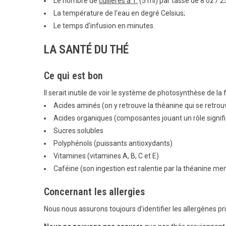
Le nombre de
cuillères à T.
(5 ml) par tasse de 8 oz / 2
La température de l'eau en degré Celsius;
Le temps d'infusion en minutes.
LA SANTÉ DU THÉ
Ce qui est bon
Il serait inutile de voir le système de photosynthèse de la fe
Acides aminés (on y retrouve la théanine qui se retro
Acides organiques (composantes jouant un rôle signifi
Sucres solubles
Polyphénols (puissants antioxydants)
Vitamines (vitamines A, B, C et E)
Caféine (son ingestion est ralentie par la théanine me
Concernant les allergies
Nous nous assurons toujours d’identifier les allergènes pr