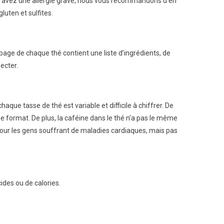
vous avez une allergie grave, nous vous recommandons d’en
uten et sulfites.
age de chaque thé contient une liste d’ingrédients, de
fecter.
aque tasse de thé est variable et difficile à chiffrer. De
 format. De plus, la caféine dans le thé n'a pas le même
t pour les gens souffrant de maladies cardiaques, mais pas
cides ou de calories.