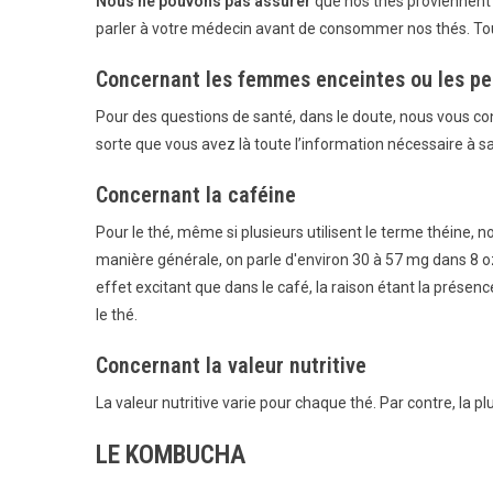
Nous ne pouvons pas assurer
que nos thés proviennent d
parler à votre médecin avant de consommer nos thés. Tous 
Concernant les femmes enceintes ou les pe
Pour des questions de santé, dans le doute, nous vous co
sorte que vous avez là toute l’information nécessaire à s
Concernant la caféine
Pour le thé, même si plusieurs utilisent le terme théine, n
manière générale, on parle d'environ 30 à 57 mg dans 8 o
effet excitant que dans le café, la raison étant la prése
le thé.
Concernant la valeur nutritive
La valeur nutritive varie pour chaque thé. Par contre, la 
LE KOMBUCHA