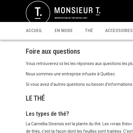
SACHETS
MATÉ
CÉLÉBRI T.
PU'ERH
PROMO
MATCHA
KOMBUCHA
PRÊT À BOIRE
ACCUEIL
EN MODE
THÉ
ACCESSOIRES
Foire aux questions
Vous retrouverez ici les les réponses aux questions les 
Nous sommes une entreprise infusée à Québec.
Si vous avez d'autres questions ou besoin d'informations s
LE THÉ
Les types de thé?
La Camellia Sinensis est la plante du thé. Les «vrais thés»
de thés, c'est la façon dont les feuilles sont traitées. C'