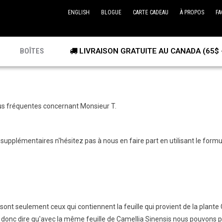
ENGLISH
BLOGUE
CARTE CADEAU
À PROPOS
FA
BOÎTES
LIVRAISON GRATUITE AU CANADA (65$ 
plus fréquentes concernant Monsieur T.
upplémentaires n'hésitez pas à nous en faire part en utilisant le formul
 sont seulement ceux qui contiennent la feuille qui provient de la plante
est donc dire qu'avec la même feuille de Camellia Sinensis nous pouvons pr