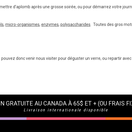
emettre d’aplomb après une grosse soirée, ou pour démarrez votre journé
ls
,
micro-organismes
,
enzymes
,
polysaccharides
. Toutes des gros mots
ouvez donc venir nous visiter pour déguster un verre, ou repartir avec 
N GRATUITE AU CANADA À 65$ ET + (OU FRAIS FI
Livraison internationale disponible