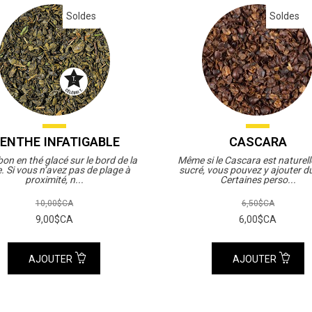
Soldes
Soldes
ENTHE INFATIGABLE
CASCARA
bon en thé glacé sur le bord de la
Même si le Cascara est naturel
. Si vous n’avez pas de plage à
sucré, vous pouvez y ajouter du
proximité, n...
Certaines perso...
10,00$CA
6,50$CA
9,00$CA
6,00$CA
AJOUTER
AJOUTER