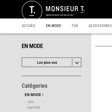
SACHETS
MATÉ
CÉLÉBRI T.
PU'ERH
PROMO
MATCHA
KOMBUCHA
PRÊT À BOIRE
ACCUEIL
EN MODE
THÉ
ACCESSOIRES
EN MODE
Les plus vus
Catégories
EN MODE
ZEN
RAFFINÉ