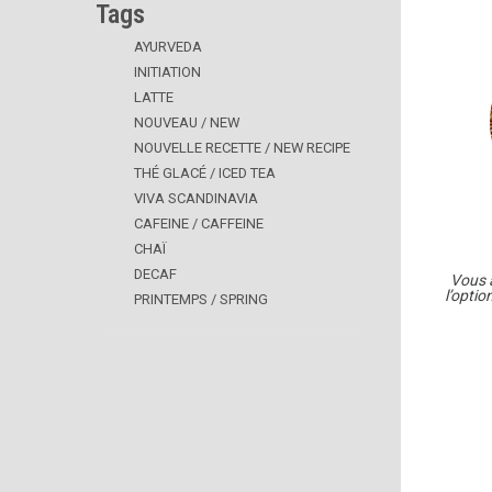
Tags
AYURVEDA
INITIATION
LATTE
NOUVEAU / NEW
NOUVELLE RECETTE / NEW RECIPE
THÉ GLACÉ / ICED TEA
VIVA SCANDINAVIA
CAFEINE / CAFFEINE
CHAÏ
DECAF
Vous a
l’optio
PRINTEMPS / SPRING