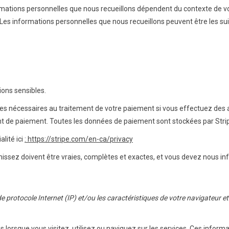
mations personnelles que nous recueillons dépendent du contexte de vos
. Les informations personnelles que nous recueillons peuvent être les sui
ions sensibles.
es nécessaires au traitement de votre paiement si vous effectuez des a
nt de paiement. Toutes les données de paiement sont stockées par Stri
alité ici
: https://stripe.com/en-ca/privacy
issez doivent être vraies, complètes et exactes, et vous devez nous in
de protocole Internet (IP) et/ou les caractéristiques de votre navigateur 
lorsque vous visitez, utilisez ou naviguez sur les services. Ces inform