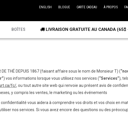
ENGLISH
BLOGUE
CARTE CADEAU
À PROPOS
FA
BOÎTES
LIVRAISON GRATUITE AU CANADA (65$ 
 DE THÉ DEPUIS 1867 (faisant affaire sous le nom de Monsieur T) (
“no
r”
) vos informations lorsque vous utilisez nos services (
“Services”
), te
rt.ca/fc/
, ou tout autre site web qui renvoie au présent avis de confident
xes, y compris les ventes, le marketing ou les événements
e confidentialité vous aidera à comprendre vos droits et vos choix en mati
 utiliser nos services. Si vous avez encore des questions ou des préoccup