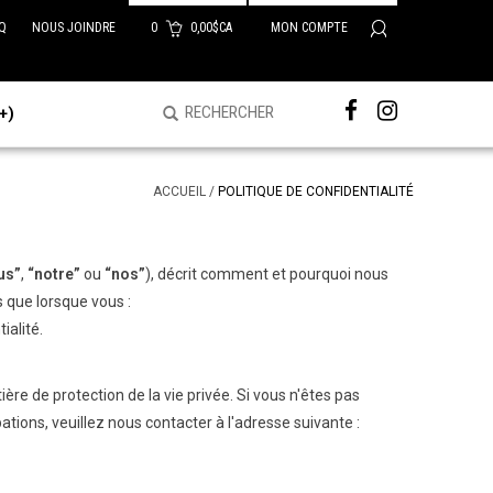
Q
NOUS JOINDRE
0
0,00$CA
MON COMPTE
+)
ACCUEIL
/
POLITIQUE DE CONFIDENTIALITÉ
us”
,
“notre”
ou
“nos”
), décrit comment et pourquoi nous
ls que lorsque vous :
ialité.
ère de protection de la vie privée. Si vous n'êtes pas
ations, veuillez nous contacter à l'adresse suivante :