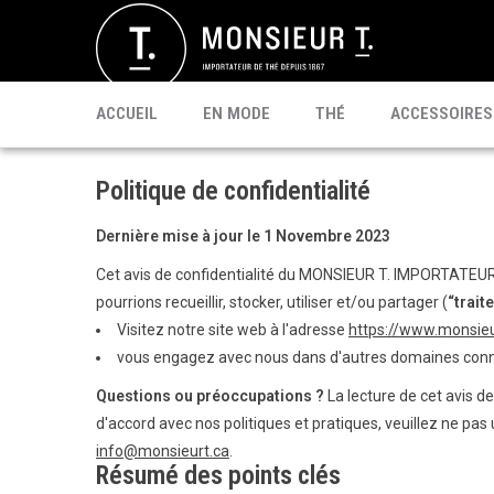
SACHETS
MATÉ
CÉLÉBRI T.
PU'ERH
PROMO
MATCHA
KOMBUCHA
PRÊT À BOIRE
ACCUEIL
EN MODE
THÉ
ACCESSOIRES
Politique de confidentialité
Dernière mise à jour le 1 Novembre 2023
Cet avis de confidentialité du MONSIEUR T. IMPORTATEUR
pourrions recueillir, stocker, utiliser et/ou partager (
“traite
Visitez notre site web à l'adresse
https://www.monsieu
vous engagez avec nous dans d'autres domaines conne
Questions ou préoccupations ?
La lecture de cet avis d
d'accord avec nos politiques et pratiques, veuillez ne pas
info@monsieurt.ca
.
Résumé des points clés