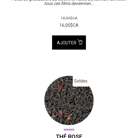
tous ces films deviennen...
18,00$CA
16,00$CA
AJOUTER
Soldes
THÉ ROSE