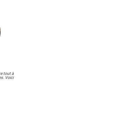
E
e tout à
es. Voici