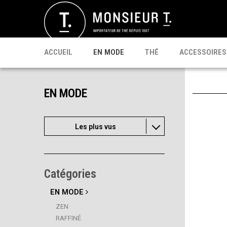
SACHETS
MATÉ
CÉLÉBRI T.
PU'ERH
PROMO
MATCHA
KOMBUCHA
PRÊT À BOIRE
ACCUEIL
EN MODE
THÉ
ACCESSOIRES
EN MODE
Les plus vus
Catégories
EN MODE
ZEN
RAFFINÉ