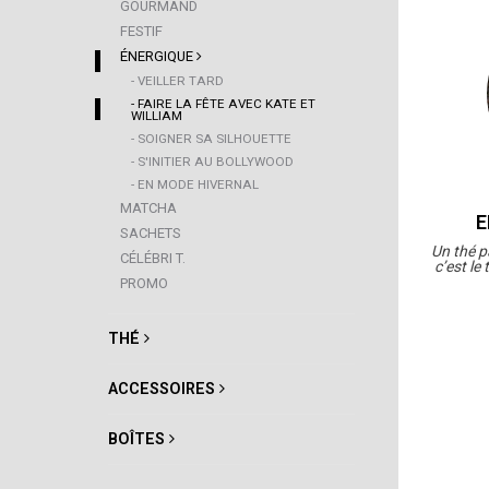
GOURMAND
FESTIF
ÉNERGIQUE
- VEILLER TARD
- FAIRE LA FÊTE AVEC KATE ET
WILLIAM
- SOIGNER SA SILHOUETTE
- S'INITIER AU BOLLYWOOD
- EN MODE HIVERNAL
MATCHA
E
SACHETS
Un thé pa
CÉLÉBRI T.
c’est l
PROMO
THÉ
ACCESSOIRES
BOÎTES