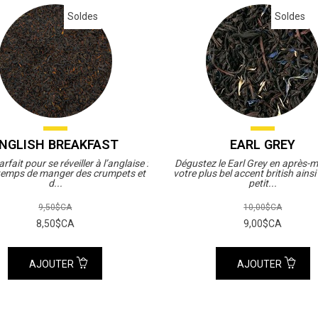
Soldes
Soldes
NGLISH BREAKFAST
EARL GREY
rfait pour se réveiller à l’anglaise :
Dégustez le Earl Grey en après-m
e temps de manger des crumpets et
votre plus bel accent british ains
d...
petit...
9,50$CA
10,00$CA
8,50$CA
9,00$CA
AJOUTER
AJOUTER