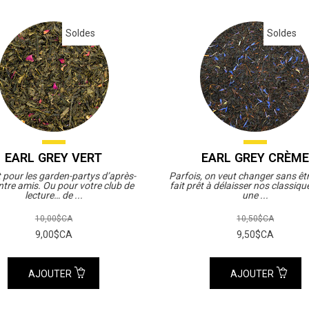
Soldes
Soldes
EARL GREY VERT
EARL GREY CRÈM
t pour les garden-partys d’après-
Parfois, on veut changer sans êtr
ntre amis. Ou pour votre club de
fait prêt à délaisser nos classiqu
lecture… de ...
une ...
10,00$CA
10,50$CA
9,00$CA
9,50$CA
AJOUTER
AJOUTER