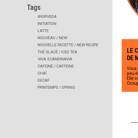
Tags
AYURVEDA
INITIATION
LATTE
NOUVEAU / NEW
NOUVELLE RECETTE / NEW RECIPE
LE 
THÉ GLACÉ / ICED TEA
DE 
VIVA SCANDINAVIA
CAFEINE / CAFFEINE
Vous 
CHAÏ
peu é
Elle v
DECAF
Occup
PRINTEMPS / SPRING