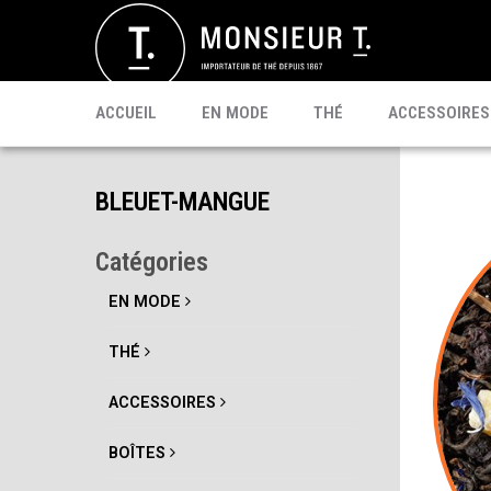
SACHETS
MATÉ
CÉLÉBRI T.
PU'ERH
PROMO
MATCHA
KOMBUCHA
PRÊT À BOIRE
ACCUEIL
EN MODE
THÉ
ACCESSOIRES
BLEUET-MANGUE
Catégories
EN MODE
THÉ
ACCESSOIRES
BOÎTES