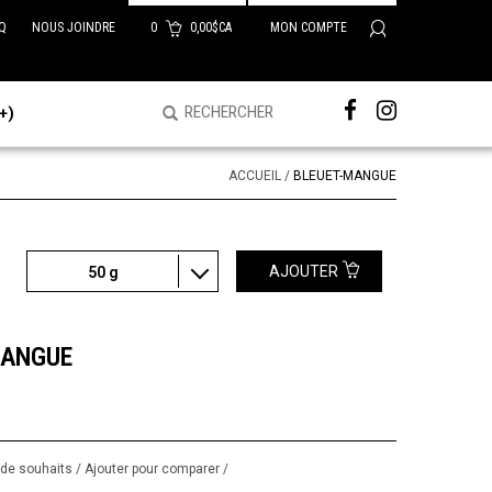
Q
NOUS JOINDRE
0
0,00$CA
MON COMPTE
+)
ACCUEIL
/
BLEUET-MANGUE
AJOUTER
50 g
MANGUE
e de souhaits
/
Ajouter pour comparer
/