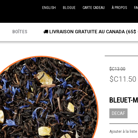
ENGLISH
BLOGUE
CARTE CADEAU
À PROPOS
FA
BOÎTES
LIVRAISON GRATUITE AU CANADA (65$ 
$C13.00
$C11.50
BLEUET-
DECAF
Ajouter à la list