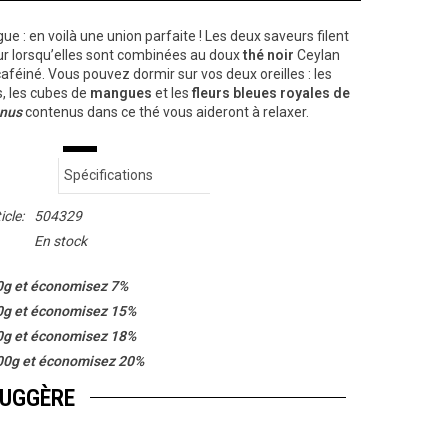
e : en voilà une union parfaite ! Les deux saveurs filent
ur lorsqu’elles sont combinées au doux
thé noir
Ceylan
aféiné. Vous pouvez dormir sur vos deux oreilles : les
s, les cubes de
mangues
et les
fleurs bleues royales de
anus
contenus dans ce thé vous aideront à relaxer.
Spécifications
icle:
504329
En stock
0g et économisez 7%
0g et économisez 15%
0g et économisez 18%
00g et économisez 20%
SUGGÈRE