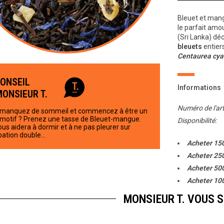
Bleuet et mangu
le parfait amo
(Sri Lanka) déc
bleuets
entier
Centaurea cy
CONSEIL
Informations
MONSIEUR T.
Numéro de l'art
manquez de sommeil et commencez à être un
motif ? Prenez une tasse de Bleuet-mangue.
Disponibilité:
ous aidera à dormir et à ne pas pleurer sur
ation double…
Acheter 15
Acheter 25
Acheter 50
Acheter 10
MONSIEUR T. VOUS 