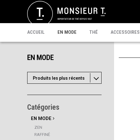
SACHETS
MATÉ
CÉLÉBRI T.
PU'ERH
PROMO
MATCHA
KOMBUCHA
PRÊT À BOIRE
ACCUEIL
EN MODE
THÉ
ACCESSOIRES
EN MODE
Produits les plus récents
Catégories
EN MODE
ZEN
RAFFINÉ