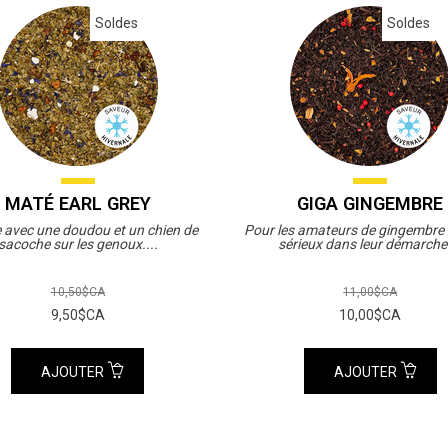
Soldes
Soldes
MATÉ EARL GREY
GIGA GINGEMBRE
e avec une doudou et un chien de
Pour les amateurs de gingembre 
sacoche sur les genoux....
sérieux dans leur démarche.
10,50$CA
11,00$CA
9,50$CA
10,00$CA
AJOUTER
AJOUTER