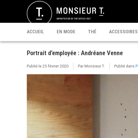
SACHETS
MATÉ
CÉLÉBRI T.
PU'ERH
PROMO
MATCHA
KOMBUCHA
PRÊT À BOIRE
ACCUEIL
EN MODE
THÉ
ACCESSOIRES
Portrait d’employée : Andréane Venne
Publié le
25 février 2020
Par Monsieur T.
Publié dans
P