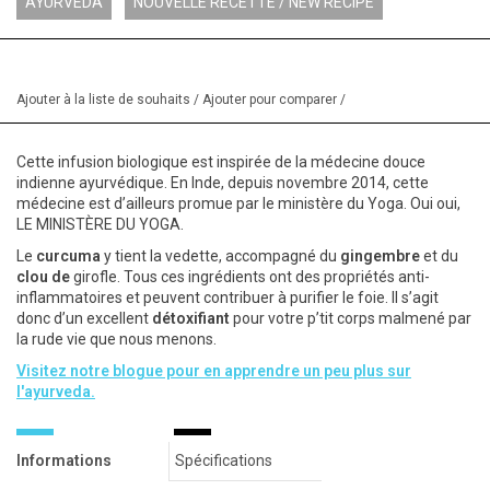
AYURVEDA
NOUVELLE RECETTE / NEW RECIPE
Ajouter à la liste de souhaits
/
Ajouter pour comparer
/
Cette infusion biologique est inspirée de la médecine douce
indienne ayurvédique. En Inde, depuis novembre 2014, cette
médecine est d’ailleurs promue par le ministère du Yoga. Oui oui,
LE MINISTÈRE DU YOGA.
Le
curcuma
y tient la vedette, accompagné du
gingembre
et du
clou de
girofle
. Tous ces ingrédients ont des propriétés anti-
inflammatoires et peuvent contribuer à purifier le foie. Il s’agit
donc d’un excellent
détoxifiant
pour votre p’tit corps malmené par
la rude vie que nous menons.
Visitez notre blogue pour en apprendre un peu plus sur
l'ayurveda.
Informations
Spécifications