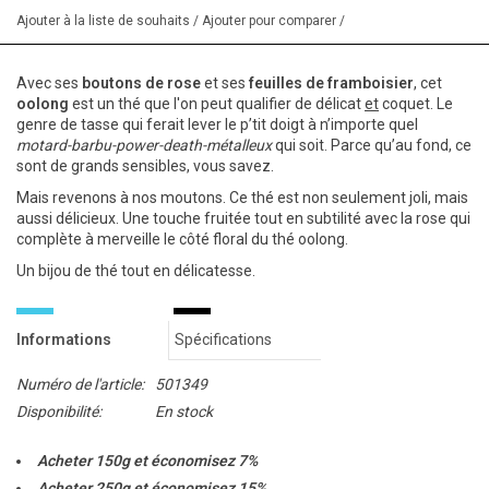
Ajouter à la liste de souhaits
/
Ajouter pour comparer
/
Avec ses
boutons de rose
et ses
feuilles de framboisier
, cet
oolong
est un thé que l'on peut qualifier de délicat
et
coquet. Le
genre de tasse qui ferait lever le p’tit doigt à n’importe quel
motard-barbu-
power-death-métalleux
qui soit. Parce qu’au fond, ce
sont de grands sensibles, vous savez.
Mais revenons à nos moutons. Ce thé est non seulement joli, mais
aussi délicieux. Une touche fruitée tout en subtilité avec la rose qui
complète à merveille le côté floral du thé oolong.
Un bijou de thé tout en délicatesse.
Informations
Spécifications
Numéro de l'article:
501349
Disponibilité:
En stock
Acheter 150g et économisez 7%
Acheter 250g et économisez 15%