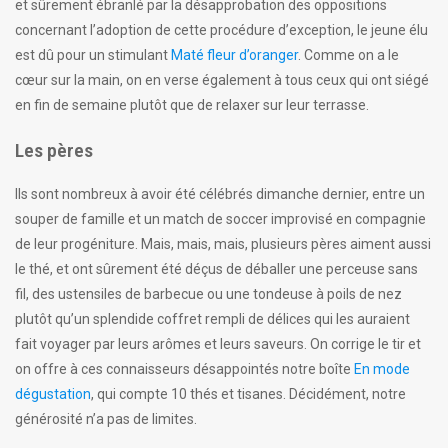
et sûrement ébranlé par la désapprobation des oppositions
concernant l’adoption de cette procédure d’exception, le jeune élu
est dû pour un stimulant
Maté fleur d’oranger
. Comme on a le
cœur sur la main, on en verse également à tous ceux qui ont siégé
en fin de semaine plutôt que de relaxer sur leur terrasse.
Les pères
Ils sont nombreux à avoir été célébrés dimanche dernier, entre un
souper de famille et un match de soccer improvisé en compagnie
de leur progéniture. Mais, mais, mais, plusieurs pères aiment aussi
le thé, et ont sûrement été déçus de déballer une perceuse sans
fil, des ustensiles de barbecue ou une tondeuse à poils de nez
plutôt qu’un splendide coffret rempli de délices qui les auraient
fait voyager par leurs arômes et leurs saveurs. On corrige le tir et
on offre à ces connaisseurs désappointés notre boîte
En mode
dégustation
, qui compte 10 thés et tisanes. Décidément, notre
générosité n’a pas de limites.