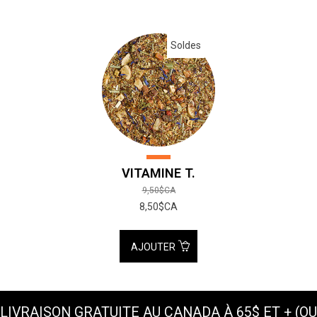
Soldes
VITAMINE T.
9,50$CA
8,50$CA
AJOUTER
LIVRAISON GRATUITE AU CANADA À 65$ ET + (OU