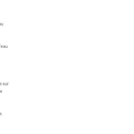
au
d’eau
e sur
le
e.