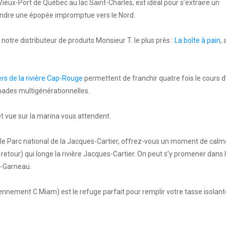
 Vieux-Port de Québec au lac Saint-Charles, est idéal pour s’extraire un
ndre une épopée impromptue vers le Nord.
otre distributeur de produits Monsieur T. le plus près :
La boîte à pain
, 
rs de la rivière Cap-Rouge
permettent de franchir quatre fois le cours 
nades multigénérationnelles.
et vue sur la marina vous attendent.
e Parc national de la Jacques-Cartier, offrez-vous un moment de calm
-retour) qui longe la rivière Jacques-Cartier. On peut s’y promener dans 
s-Garneau.
ennement C Miam) est le refuge parfait pour remplir votre tasse isolant