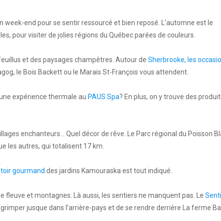
un week-end pour se sentir ressourcé et bien reposé. L’automne est le
s, pour visiter de jolies régions du Québec parées de couleurs.
e feuillus et des paysages champêtres. Autour de
Sherbrooke, les occasi
gog, le Bois Backett ou le Marais St-François vous attendent.
et une expérience thermale au
PAUS Spa
? En plus, on y trouve des produit
villages enchanteurs… Quel décor de rêve. Le Parc régional du Poisson B
ue les autres, qui totalisent 17 km.
toir gourmand
des jardins Kamouraska est tout indiqué.
re fleuve et montagnes. Là aussi, les sentiers ne manquent pas. Le
Sent
 grimper jusque dans l’arrière-pays et de se rendre derrière La ferme B