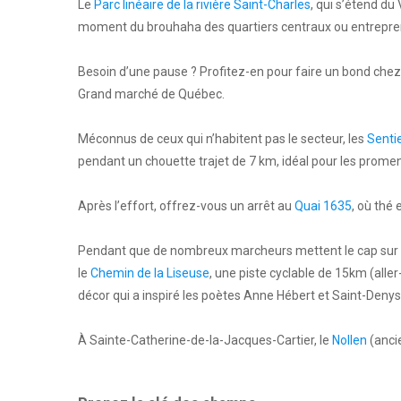
Le
Parc linéaire de la rivière Saint-Charles
, qui s’étend du
moment du brouhaha des quartiers centraux ou entrepre
Besoin d’une pause ? Profitez-en pour faire un bond chez n
Grand marché de Québec.
Méconnus de ceux qui n’habitent pas le secteur, les
Sentie
pendant un chouette trajet de 7 km, idéal pour les prome
Après l’effort, offrez-vous un arrêt au
Quai 1635
, où thé 
Pendant que de nombreux marcheurs mettent le cap sur l
le
Chemin de la Liseuse
, une piste cyclable de 15km (aller
décor qui a inspiré les poètes Anne Hébert et Saint-Deny
À Sainte-Catherine-de-la-Jacques-Cartier, le
Nollen
(anci