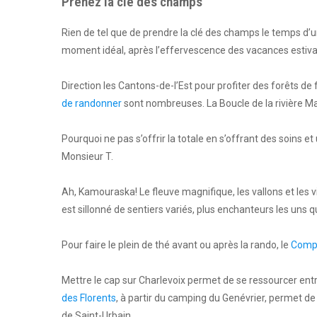
Prenez la clé des champs
Rien de tel que de prendre la clé des champs le temps d’
moment idéal, après l’effervescence des vacances estivale
Direction les Cantons-de-l’Est pour profiter des forêts d
de randonner
sont nombreuses. La Boucle de la rivière Ma
Pourquoi ne pas s’offrir la totale en s’offrant des soins 
Monsieur T.
Ah, Kamouraska! Le fleuve magnifique, les vallons et les 
est sillonné de sentiers variés, plus enchanteurs les uns q
Pour faire le plein de thé avant ou après la rando, le
Comp
Mettre le cap sur Charlevoix permet de se ressourcer ent
des Florents
, à partir du camping du Genévrier, permet de
de Saint-Urbain.