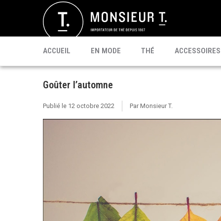
SACHETS
MATÉ
CÉLÉBRI T.
PU'ERH
PROMO
MATCHA
KOMBUCHA
PRÊT À BOIRE
ACCUEIL
EN MODE
THÉ
ACCESSOIRES
Goûter l’automne
Publié le
12 octobre 2022
Par Monsieur T.