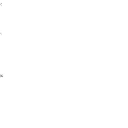
de
s
u,
s
ns