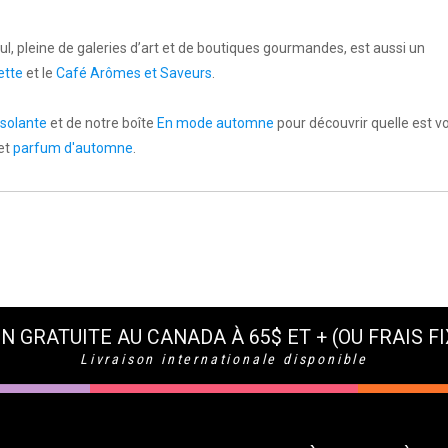
l, pleine de galeries d’art et de boutiques gourmandes, est aussi un
ette
et le
Café Arômes et Saveurs
.
isolante
et de notre boîte
En mode automne
pour découvrir quelle est v
et
parfum d'automne
.
N GRATUITE AU CANADA À 65$ ET + (OU FRAIS FI
Livraison internationale disponible