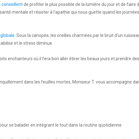
 conseillent
de profiter le plus possible de la lumière du jour et de faire 
a santé mentale et résister à l’apathie qui nous guette quand les journée
 globale
. Sous la canopée, les oreilles charmées par le bruit d’un ruissea
abilise et le stress diminue.
ts enchanteurs où il fera bon aller étirer les beaux jours et prendre de
nquillement dans les feuilles mortes, Monsieur T. vous accompagne da
pour se balader en intégrant le tout dans la routine quotidienne.