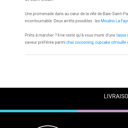
Une promenade dans au cœur de la ville de Baie-Saint-Pau
incontournable. Deux arrêts possibles : les
Moulins La Fay
Prêts à marcher ? Il ne reste qu’à vous munir d’une
tasse 
saveur préférée parmi
chaï cocooning
,
cupcake citrouille
LIVRAISO