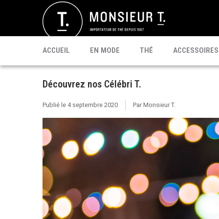
SACHETS
MATÉ
CÉLÉBRI T.
PU'ERH
PROMO
MATCHA
KOMBUCHA
PRÊT À BOIRE
ACCUEIL
EN MODE
THÉ
ACCESSOIRES
Découvrez nos Célébri T.
Publié le
4 septembre 2020
Par Monsieur T.