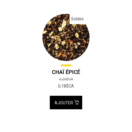
Soldes
CHAÏ ÉPICÉ
0,20$CA
0,18$CA
AJOUTER